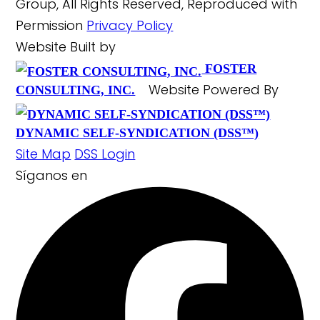
Group, All Rights Reserved, Reproduced with
Permission
Privacy Policy
Website Built by
FOSTER
Website Powered By
CONSULTING, INC.
DYNAMIC SELF-SYNDICATION (DSS™)
Site Map
DSS Login
Síganos
en